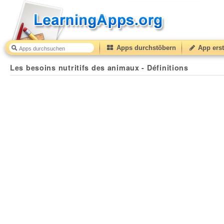
Apps durchstöbern
App erst
Les besoins nutritifs des animaux - Définitions
30
(fro
Les besoins nutritifs des animaux - Définitions