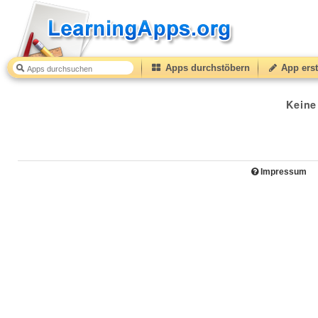
Apps durchstöbern
App erst
Keine
Impressum