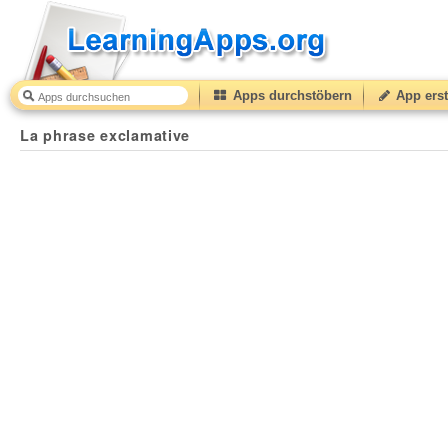
Apps durchstöbern
App erst
La phrase exclamative