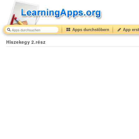
Apps durchstöbern
App erst
Hiszekegy 2.rész