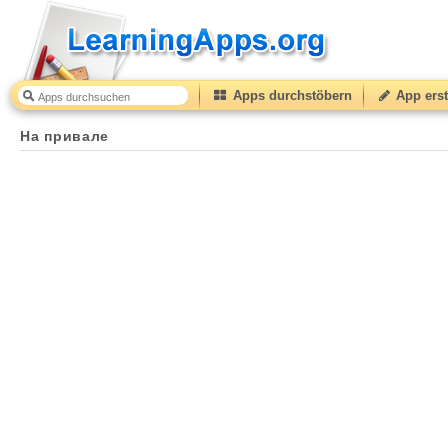
Apps durchstöbern
App erst
На привале