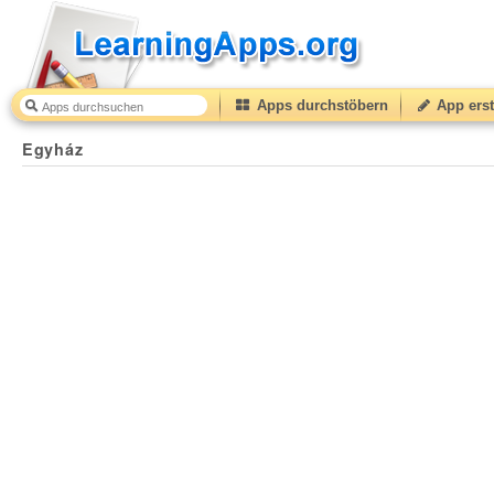
Apps durchstöbern
App erst
Egyház