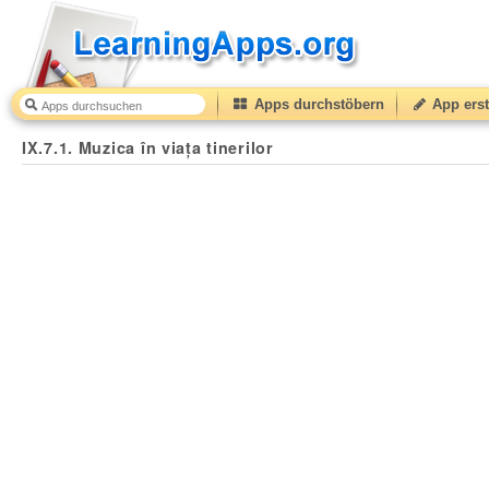
Apps durchstöbern
App erst
IX.7.1. Muzica în viața tinerilor