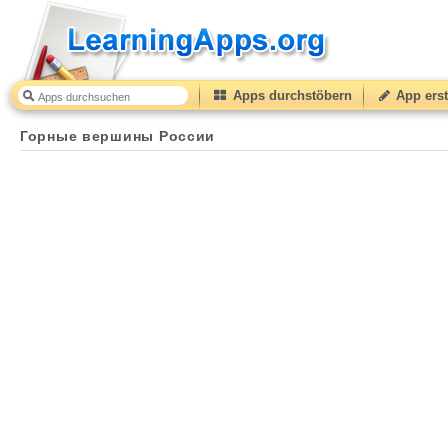
Apps durchstöbern
App erst
Горные вершины России