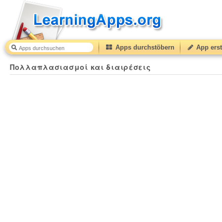
Apps durchstöbern
App erst
Πολλαπλασιασμοί και διαιρέσεις