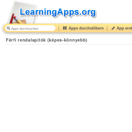
Apps durchstöbern
App erst
Férfi rendalapítók (képes-könnyebb)