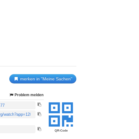
merken in "Meine Sachen"
Problem melden
QR-Code