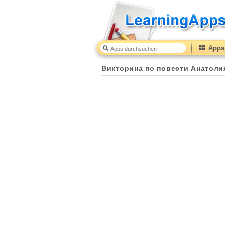
Apps 
Викторина по повести Анатолия