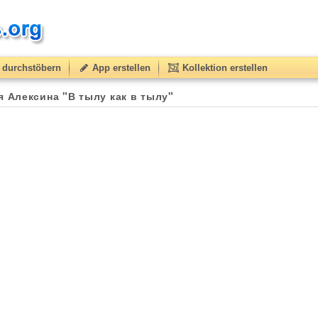
durchstöbern
App erstellen
Kollektion erstellen
 Алексина "В тылу как в тылу"