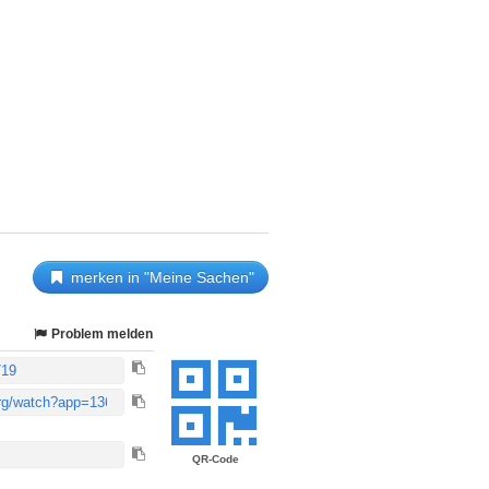
merken in "Meine Sachen"
Problem melden
QR-Code