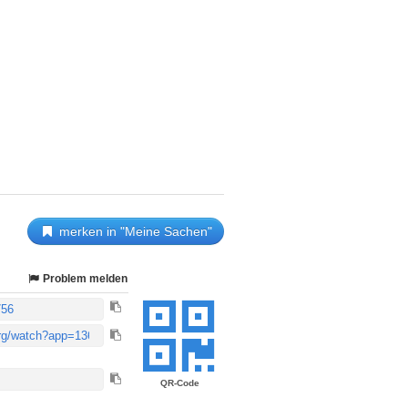
merken in "Meine Sachen"
Problem melden
QR-Code