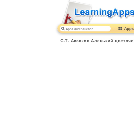
Apps 
С.Т. Аксаков Аленький цветоче