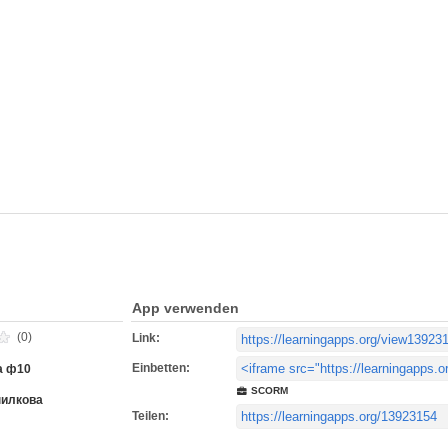
App verwenden
(0)
Link:
Einbetten:
а ф10
SCORM
нилкова
Teilen: