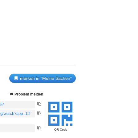
merken in "Meine Sachen"
Problem melden
QR-Code