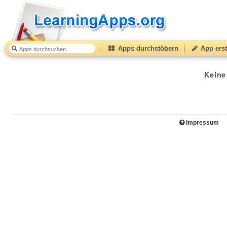
Apps durchstöbern
App erst
Keine
Impressum