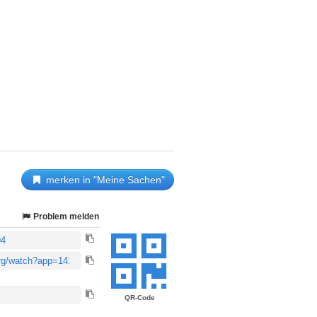
merken in "Meine Sachen"
Problem melden
QR-Code