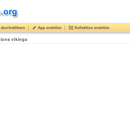
durchstöbern
App erstellen
Kollektion erstellen
sions vikings