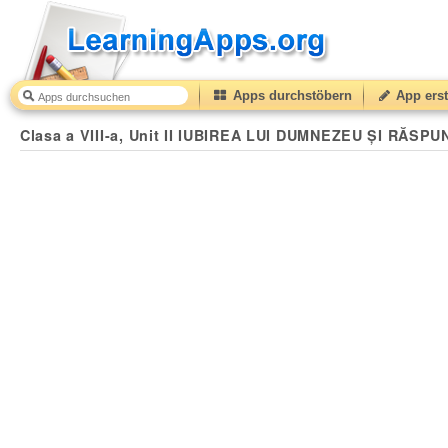
Apps durchstöbern
App erst
Clasa a VIII-a, Unit II IUBIREA LUI DUMNEZEU ȘI RĂS