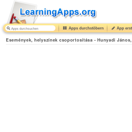
Apps durchstöbern
App erst
Események, helyszínek csoportosítása - Hunyadi János,