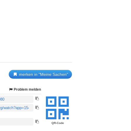
merken in "Meine Sachen"
Problem melden
QR-Code