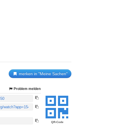
merken in "Meine Sachen"
Problem melden
QR-Code