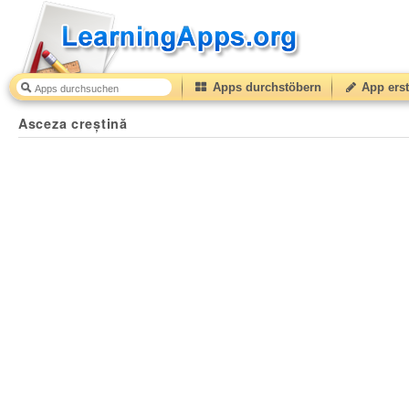
Apps durchstöbern
App erst
Asceza creștină