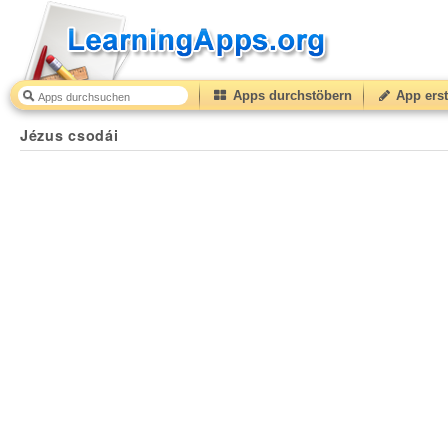
Apps durchstöbern
App erst
Jézus csodái