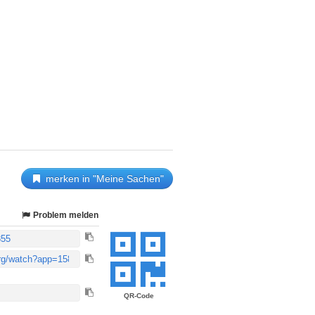
merken in "Meine Sachen"
Problem melden
QR-Code