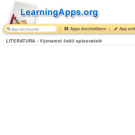
Apps durchstöbern
App erst
LITERATURA - Významní čeští spisovatelé