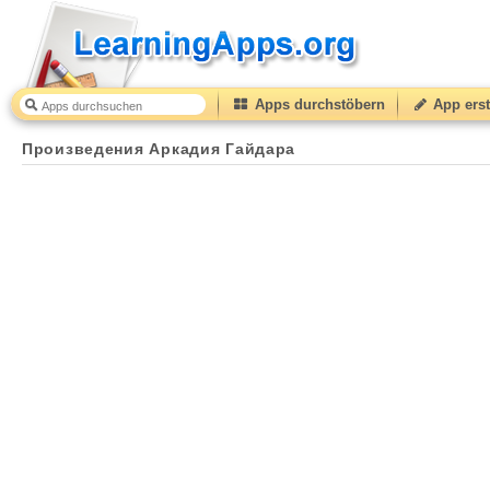
Apps durchstöbern
App erst
Произведения Аркадия Гайдара