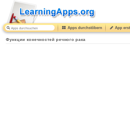
Apps durchstöbern
App erst
Функции конечностей речного рака