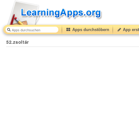
Apps durchstöbern
App erst
52.zsoltár