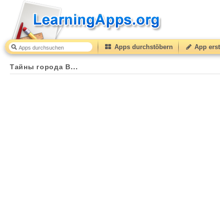
Apps durchstöbern
App erst
Тайны города В...