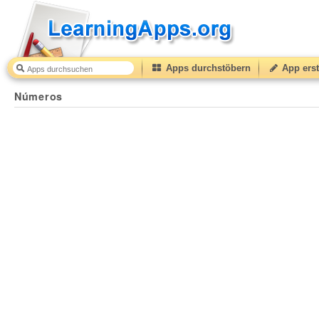
Apps durchstöbern
App erst
Números