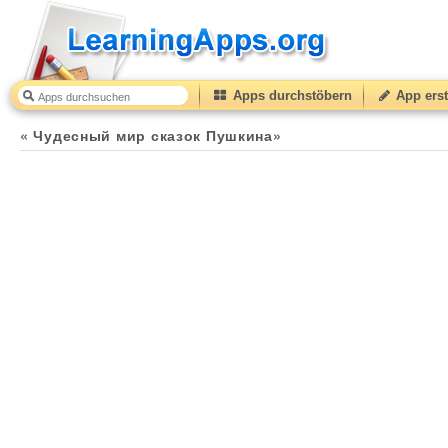
Apps durchstöbern
App erst
« Чудесный мир сказок Пушкина»