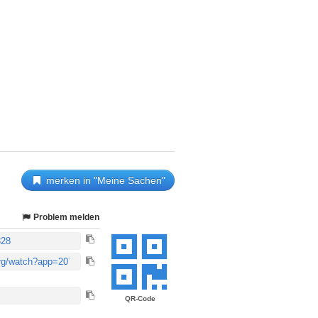
merken in "Meine Sachen"
Problem melden
QR-Code