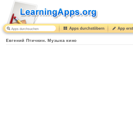
Apps durchstöbern
App erst
Евгений Птичкин. Музыка кино