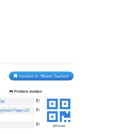
merken in "Meine Sachen"
Problem melden
QR-Code