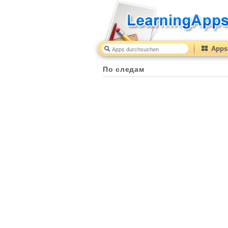
Apps 
По следам