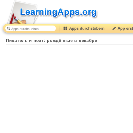
Apps durchstöbern
App erst
Писатель и поэт: рождённые в декабре