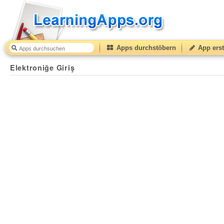
Apps durchstöbern
App erst
Elektroniğe Giriş