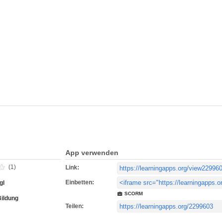
App verwenden
(1)
Link:
Einbetten:
gl
SCORM
Bildung
Teilen: