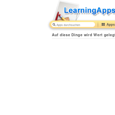
Apps 
Auf diese Dinge wird Wert gelegt
30
(from
10
to
50
) b
Auf diese Dinge wird Wert geleg