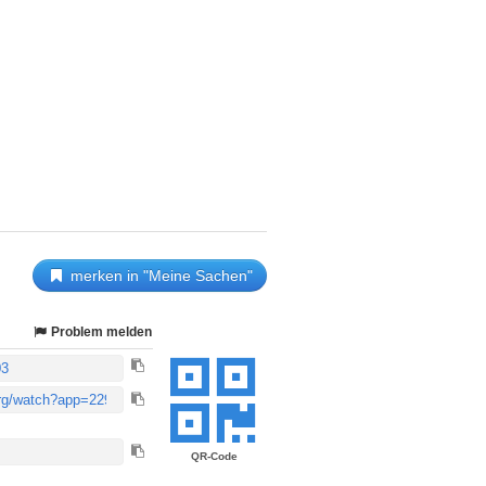
merken in "Meine Sachen"
Problem melden
QR-Code