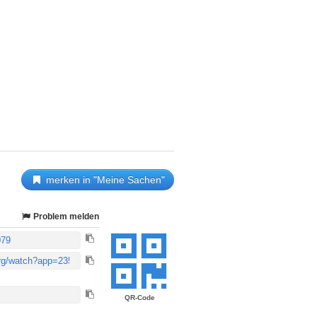
merken in "Meine Sachen"
Problem melden
QR-Code