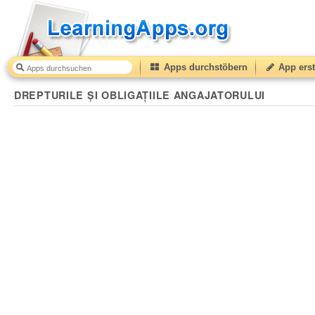
Apps durchstöbern
App erst
DREPTURILE ȘI OBLIGAȚIILE ANGAJATORULUI