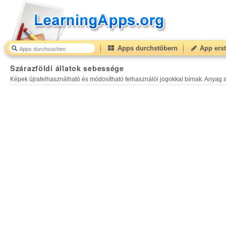
Apps durchstöbern
App erst
Szárazföldi állatok sebessége
40
(from
10
to
50
) base
Szárazföldi állatok sebessége
Képek újrafelhasználható és módosítható felhasználói jogokkal bírnak. Anyag a