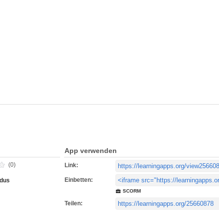
App verwenden
(0)
Link:
Einbetten:
edus
SCORM
Teilen: