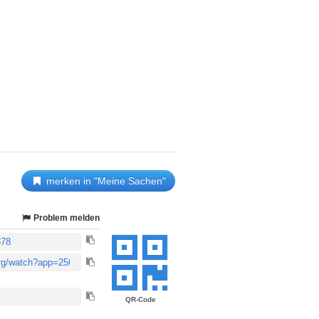
merken in "Meine Sachen"
Problem melden
QR-Code