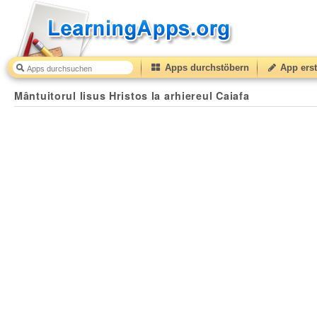
Apps durchstöbern
App erst
Mântuitorul Iisus Hristos la arhiereul Caiafa