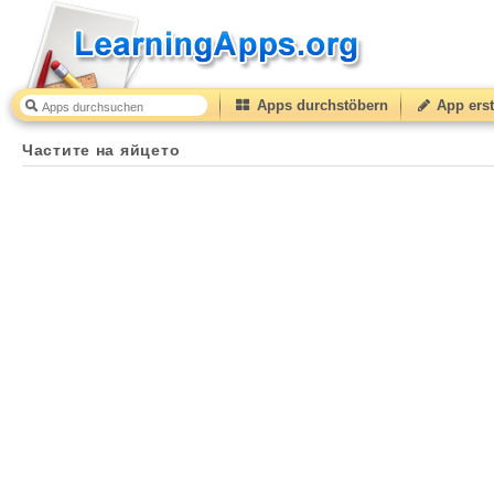
Apps durchstöbern
App erst
Частите на яйцето
40
(from
10
to
50
) based on
1
rati
Частите на яйцето