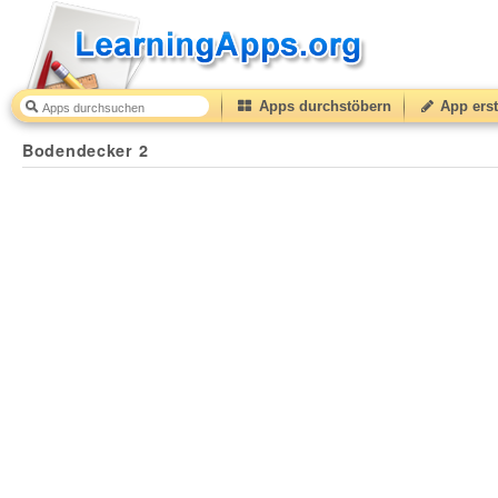
Apps durchstöbern
App erst
Bodendecker 2