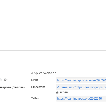
App verwenden
(0)
Link:
Einbetten:
чварова (Вълова)
SCORM
Teilen: