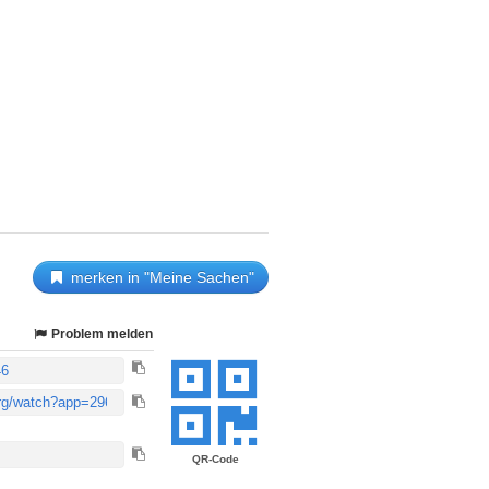
merken in "Meine Sachen"
Problem melden
QR-Code