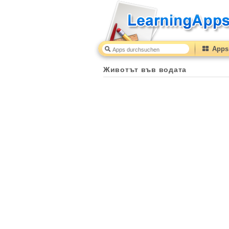
Apps 
Животът във водата