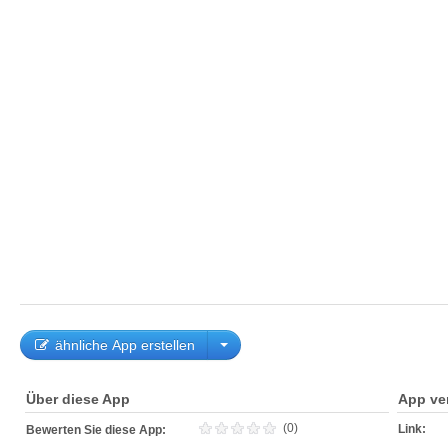
ähnliche App erstellen
Über diese App
App ve
(0)
Link:
Bewerten Sie diese App: