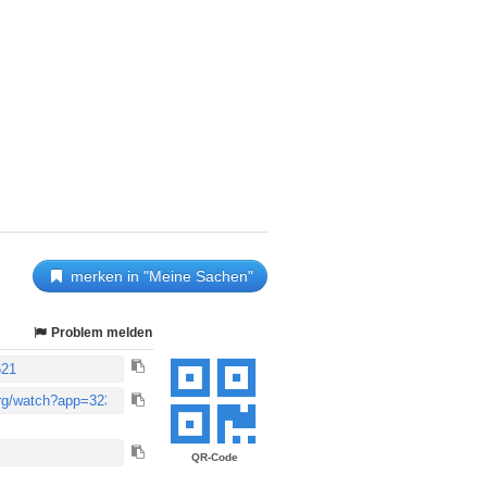
merken in "Meine Sachen"
Problem melden
QR-Code