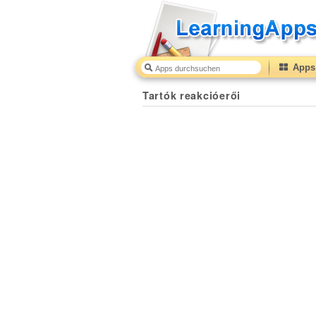
Apps 
Tartók reakcióerői