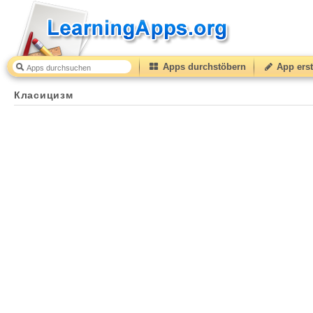
Apps durchstöbern
App erst
Класицизм