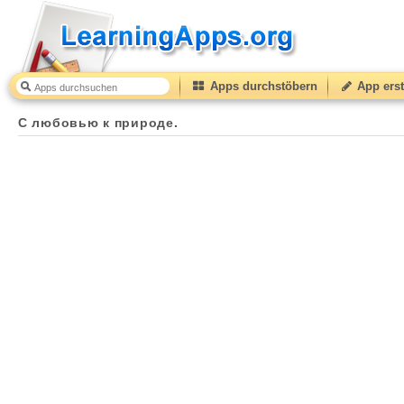
Apps durchstöbern
App erst
С любовью к природе.