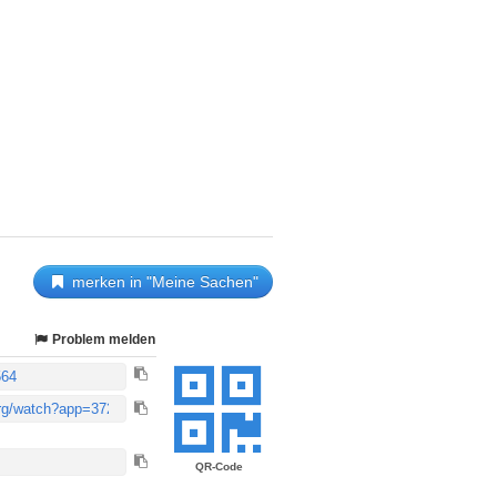
merken in "Meine Sachen"
Problem melden
QR-Code