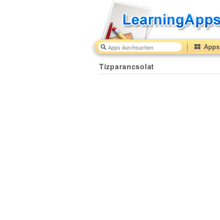
Apps 
Tízparancsolat