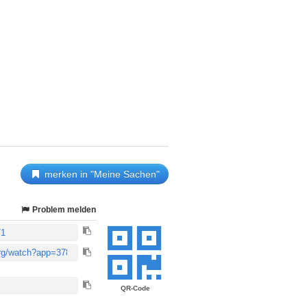
merken in "Meine Sachen"
Problem melden
QR-Code